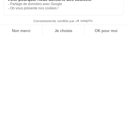
TROUVEZ VOTRE
ALTERNANCE
Notre objectif ne se limite pas à offrir aux
étudiants une éducation et des expériences
pour les préparer à réussir leur carrière.
Nous aspirons à les aider à grandir, à
explorer les domaines qui les passionnent et
à prendre les commandes avec confiance.
CLIQUEZ ICI