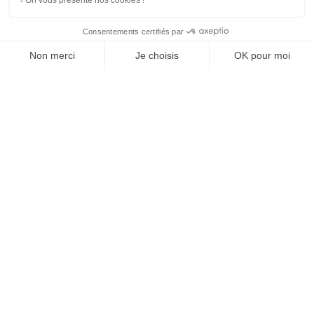
Notre objectif ne se limite pas à offrir aux
étudiants une éducation et des expériences
pour les préparer à réussir leur carrière. Nous
aspirons à les aider à grandir, à explorer les
domaines qui les passionnent et à prendre les
commandes avec confiance.
CLIQUEZ ICI
IFI03 MOULINS-AVERMES
04 70 35 13 50
secretariat@ifi03.com