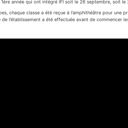
ère année qui ont intégré IFI soit le 26 septembre, soit le
upes, chaque classe a été reçue à l’amphithéâtre pour une pr
te de l’établissement a été effectuée avant de commencer les