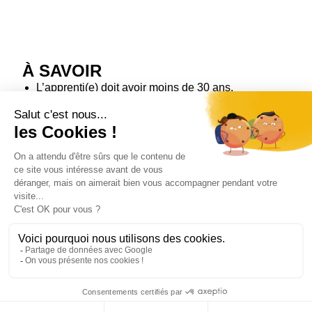
À SAVOIR
L’apprenti(e) doit avoir moins de 30 ans.
Il faut avoir signé un contrat d’apprentissage avec
une entreprise.
La formation dure 2 ans en alternance (dont 1350
heures en CFA).
Il faut être titulaire au minimum d’un CAP Cuisine
ou bien avoir effectué une classe de 2de pour avoir
accès à la formation.
POURSUITE D’ÉTUDES
CS Cuisinier en Desserts de Restaurant (proposée
à IFI 03)
BTS Hôtellerie-Restauration option A mercatique et
gestion hôtelière